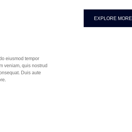
EXPLORE MORE
d do eiusmod tempor
im veniam, quis nostrud
consequat. Duis aute
ore.