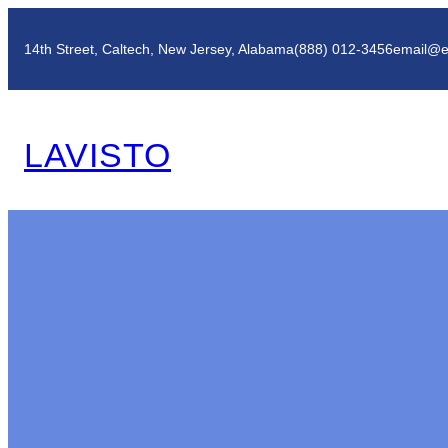
Skip
to
14th Street, Caltech, New Jersey, Alabama
(888) 012-3456
email@e
content
LAVISTO