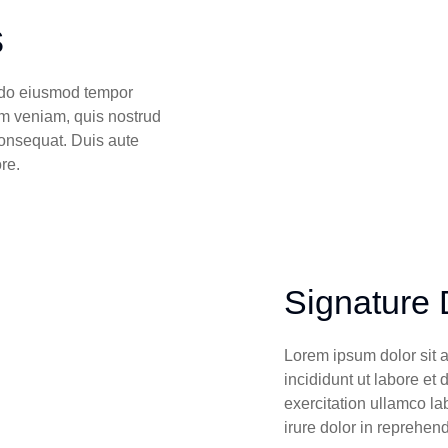
s
d do eiusmod tempor
im veniam, quis nostrud
consequat. Duis aute
ore.
Signature 
Lorem ipsum dolor sit 
incididunt ut labore e
exercitation ullamco la
irure dolor in reprehend