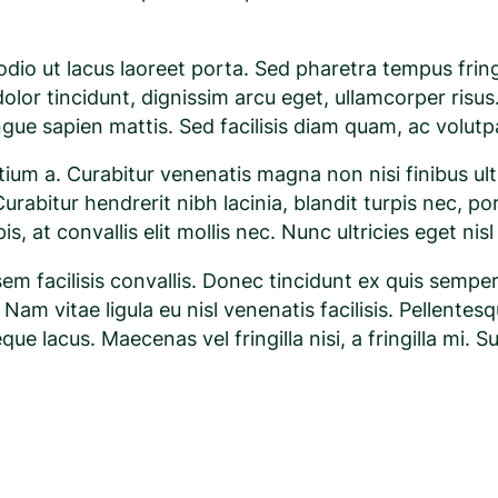
t odio ut lacus laoreet porta. Sed pharetra tempus frin
dolor tincidunt, dignissim arcu eget, ullamcorper risus
ngue sapien mattis. Sed facilisis diam quam, ac volutp
etium a. Curabitur venenatis magna non nisi finibus ul
urabitur hendrerit nibh lacinia, blandit turpis nec, por
pis, at convallis elit mollis nec. Nunc ultricies eget nis
sem facilisis convallis. Donec tincidunt ex quis sempe
. Nam vitae ligula eu nisl venenatis facilisis. Pellent
lacus. Maecenas vel fringilla nisi, a fringilla mi. Sus