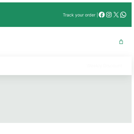
Facebook
Instagr
X
Wha
Track your order |
Weekly Discount