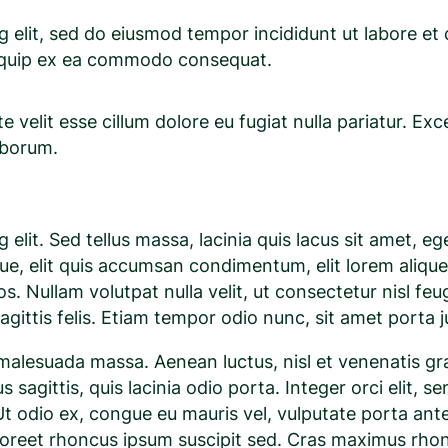
g elit, sed do eiusmod tempor incididunt ut labore e
 aliquip ex ea commodo consequat.
te velit esse cillum dolore eu fugiat nulla pariatur. E
laborum.
elit. Sed tellus massa, lacinia quis lacus sit amet, 
ue, elit quis accumsan condimentum, elit lorem aliquet
eros. Nullam volutpat nulla velit, ut consectetur nisl 
sagittis felis. Etiam tempor odio nunc, sit amet porta j
alesuada massa. Aenean luctus, nisl et venenatis gravi
 sagittis, quis lacinia odio porta. Integer orci elit, 
 Ut odio ex, congue eu mauris vel, vulputate porta ante
laoreet rhoncus ipsum suscipit sed. Cras maximus rhoncu