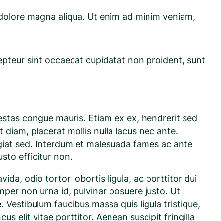
t dolore magna aliqua. Ut enim ad minim veniam,
xcepteur sint occaecat cupidatat non proident, sunt
egestas congue mauris. Etiam ex ex, hendrerit sed
 diam, placerat mollis nulla lacus nec ante.
feugiat sed. Interdum et malesuada fames ac ante
usto efficitur non.
da, odio tortor lobortis ligula, ac porttitor dui
semper non urna id, pulvinar posuere justo. Ut
. Vestibulum faucibus massa quis ligula tristique,
s elit vitae porttitor. Aenean suscipit fringilla