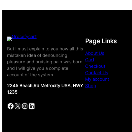
Page Links
But I must explain to you how all this
About Us
mistaken idea of denouncing
Cart
pleasure and praising pain was born
Checkout
and I will give you a complete
Contact Us
account of the system
My account
Shop
2345 Beach,Rd Metrocity USA, HWY
1235
Facebook
X
Instagram
LinkedIn