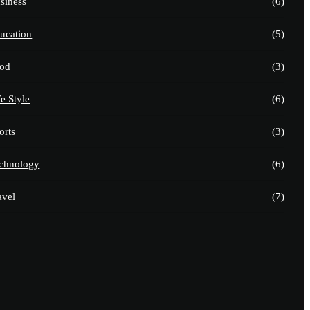
siness
(6)
ucation
(5)
od
(3)
fe Style
(6)
orts
(3)
chnology
(6)
avel
(7)