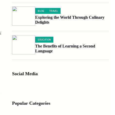
BLOG
TRAVEL
Exploring the World Through Culinary
Delights
i
EDUCATION
The Benefits of Learning a Second
Language
Social Media
Facebook
X
Instagram
VK
Pinterest
Last.fm
TikTok
Telegram
WhatsApp
,
Popular Categories