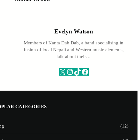
Evelyn Watson
Members of Kanta Dab Dab, a band specialising in
fusion of local Nepali and Western music elements,
talk about their…
X
Instagram
TikTok
Facebook
OPLAR CATEGORIES
og
(12)