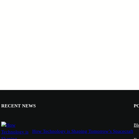
RECENT NEWS
P
Bl
How Technology is Shaping Tomorrow’s Spacecraft