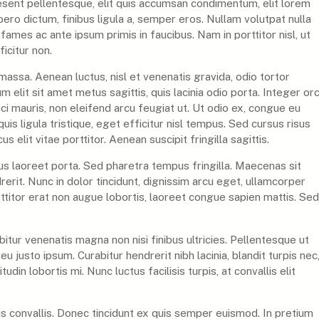
aesent pellentesque, elit quis accumsan condimentum, elit lorem
ibero dictum, finibus ligula a, semper eros. Nullam volutpat nulla
fames ac ante ipsum primis in faucibus. Nam in porttitor nisl, ut
ficitur non.
assa. Aenean luctus, nisl et venenatis gravida, odio tortor
um elit sit amet metus sagittis, quis lacinia odio porta. Integer orc
orci mauris, non eleifend arcu feugiat ut. Ut odio ex, congue eu
is ligula tristique, eget efficitur nisl tempus. Sed cursus risus
elit vitae porttitor. Aenean suscipit fringilla sagittis.
acus laoreet porta. Sed pharetra tempus fringilla. Maecenas sit
erit. Nunc in dolor tincidunt, dignissim arcu eget, ullamcorper
rttitor erat non augue lobortis, laoreet congue sapien mattis. Sed
bitur venenatis magna non nisi finibus ultricies. Pellentesque ut
 justo ipsum. Curabitur hendrerit nibh lacinia, blandit turpis nec
tudin lobortis mi. Nunc luctus facilisis turpis, at convallis elit
is convallis. Donec tincidunt ex quis semper euismod. In pretium