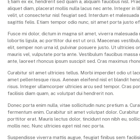
Etiam ex ex, hendrerit sed quam a, aliquam faucibus nisl. Pr
aliquet diam, placerat mollis nulla lacus nec ante. Integer in l
velit, ut consectetur nisl feugiat sed. Interdum et malesuada 
sagittis felis. Etiam tempor odio nunc, sit amet porta justo ef
Fusce mi dolor, dictum in magna sit amet, viverra malesuada m
lobortis ligula, ac porttitor dui est ut orci. Maecenas vestibul
elit, semper non urna id, pulvinar posuere justo. Ut ultricies 
mauris vel, vulputate porta ante. Vestibulum faucibus massa qu
ante, laoreet rhoncus ipsum suscipit sed. Cras maximus rhoncus 
Curabitur sit amet ultricies tellus. Morbi imperdiet odio ut l
amet pellentesque risus. Aenean eleifend nisl et blandit hendr
risus. Integer ullamcorper ultricies arcu sed tempor. Cras po
facilisis diam quam, ac volutpat dui hendrerit non.
Donec porta enim nulla, vitae sollicitudin nunc pretium a. Cura
fermentum enim. Curabitur sit amet volutpat dolor. Curabitur eu
porttitor erat. Mauris lectus dolor, tincidunt non nibh eu, sollici
mollis nec. Nunc ultricies eget nisl nec porta.
Suspendisse viverra mattis augue, feugiat finibus sem facilis