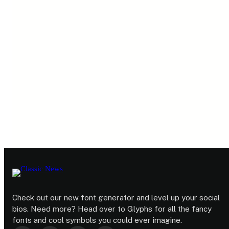
Check out our new font generator and level up your social
bios. Need more? Head over to Glyphs for all the fancy
fonts and cool symbols you could ever imagine.