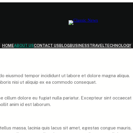
HOME
ABOUT US
CONTACT US
BLOG
BUSINESS
TRAVEL
TECHNOLOGY
 do eiusmod tempor incididunt ut labore et dolore magna aliqua.
aboris nisi ut aliquip ex ea commodo consequat.
se cillum dolore eu fugiat nulla pariatur. Excepteur sint occaecat
ollit anim id est laborum.
tellus massa, lacinia quis lacus sit amet, egestas congue mauris.