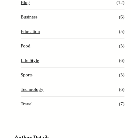
Blog
(12)
Business
(6)
Education
(5)
Food
(3)
Life Style
(6)
Sports
(3)
Technology
(6)
Travel
(7)
Author Details